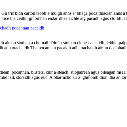
Gu tric bidh carton taobh a-muigh anns a’ bhaga poca fhiaclan anns a b
 trice tha ceithir gnìomhan eadar-dhealaichte aig pacadh agus clò-bhua
sachadh pocannan pacaidh
 airson stuthan a chumail. Diofar stuthan cinneasachaidh, leithid pàipe
 adhartachaidh Tha pocannan pacaidh adhartachaidh air an dealbhadh tron
ichean, pocannan, blisters, cuir a-steach, stiogairean agus bileagan ms
còmhdhail, stòraidh agus reic. A bharrachd air a’ ghnìomh dìon, tha an tor