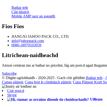
Bathar teth
Clàr-làraich
Mobile AMP saor an asgaidh
Fios Fios
JIANGXI JAHOO PACK CO., LTD.
info@jahoopack.com
0086-18979103059
Litrichean-naidheachd
Airson ceistean mu ar bathar no pricelist, fàg am post-d agad thugainn
Subscribe
© Dlighe-sgrìobhaidh - 2020-2025 : Gach còir glèidhte.
Bathar teth
-
A
Cupan pàipeir
,
Cupa brot le còmhdach pàipeir
,
Cupa Pàipear Kraft S
Cuir post-d
Skype
Uilleam