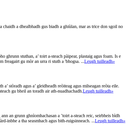
 a chaidh a dhealbhadh gus biadh a ghiùlan, mar as trice don sgoil no
 ghrunn stuthan, a’ toirt a-steach pàipear, plastaig agus foam. Is e
reagairt gu mòr an urra ri stuth a 'bhogsa. ...
Leugh tuilleadh
»
a’ stòradh agus a’ gleidheadh ​​​​reòiteag agus milseagan reòta eile.
nteach gu bheil an toradh air ath-nuadhachadh.
Leugh tuilleadh
»
ann an grunn ghnìomhachasan a ’toirt a-steach reic, seirbheis bìdh
àrd-inbhe a tha seasmhach agus bith-ruigsinneach. ...
Leugh tuilleadh
»