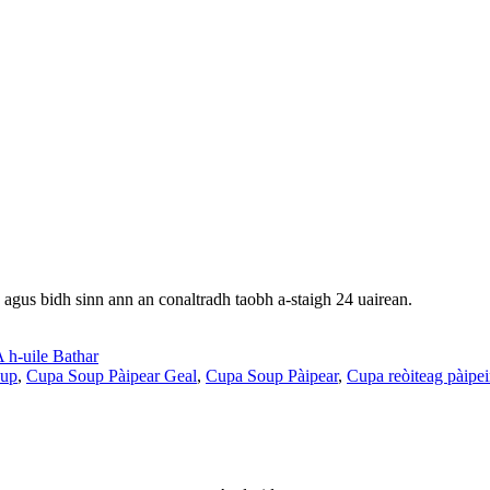
 agus bidh sinn ann an conaltradh taobh a-staigh 24 uairean.
 h-uile Bathar
oup
,
Cupa Soup Pàipear Geal
,
Cupa Soup Pàipear
,
Cupa reòiteag pàipei