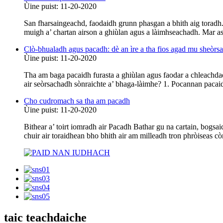
Ùine puist: 11-20-2020
San fharsaingeachd, faodaidh grunn phasgan a bhith aig toradh. 
muigh a’ chartan airson a ghiùlan agus a làimhseachadh. Mar as
Clò-bhualadh agus pacadh: dè an ìre a tha fios agad mu sheòr
Ùine puist: 11-20-2020
Tha am baga pacaidh furasta a ghiùlan agus faodar a chleachdadh
air seòrsachadh sònraichte a’ bhaga-làimhe? 1. Pocannan pacaidh
Cho cudromach sa tha am pacadh
Ùine puist: 11-20-2020
Bithear a’ toirt iomradh air Pacadh Bathar gu na cartain, bogsa
chuir air toraidhean bho bhith air am milleadh tron ​​​​phròiseas 
taic teachdaiche