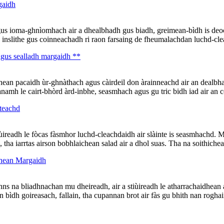
gaidh
gus ioma-ghnìomhach air a dhealbhadh gus biadh, greimean-bìdh is deo
ch inslithe gus coinneachadh ri raon farsaing de fheumalachdan luchd-cle
agus sealladh margaidh **
an pacaidh ùr-ghnàthach agus càirdeil don àrainneachd air an dealbhadh
amh le cairt-bhòrd àrd-inbhe, seasmhach agus gu tric bidh iad air an c
 teachd
iùireadh le fòcas fàsmhor luchd-cleachdaidh air slàinte is seasmhachd. 
 tha iarrtas airson bobhlaichean salad air a dhol suas. Tha na soithichea
dhean Margaidh
anns na bliadhnachan mu dheireadh, air a stiùireadh le atharrachaidhea
 bìdh goireasach, fallain, tha cupannan brot air fàs gu bhith nan roghai