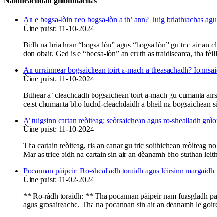
Naidheachdan gnìomhachas
An e bogsa-lòin neo bogsa-lòn a th’ ann? Tuig briathrachas ag
Ùine puist: 11-10-2024
Bidh na briathran “bogsa lòn” agus “bogsa lòn” gu tric air an c
don obair. Ged is e “bocsa-lòn” an cruth as traidiseanta, tha fèil
An urrainnear bogsaichean toirt a-mach a theasachadh? Ionnsa
Ùine puist: 11-10-2024
Bithear a’ cleachdadh bogsaichean toirt a-mach gu cumanta airso
ceist chumanta bho luchd-cleachdaidh a bheil na bogsaichean si
A’ tuigsinn cartan reòiteag: seòrsaichean agus ro-shealladh gnì
Ùine puist: 11-10-2024
Tha cartain reòiteag, ris an canar gu tric soithichean reòiteag no
Mar as trice bidh na cartain sin air an dèanamh bho stuthan lei
Pocannan pàipeir: Ro-shealladh toraidh agus lèirsinn margaidh
Ùine puist: 11-02-2024
** Ro-ràdh toraidh: ** Tha pocannan pàipeir nam fuasgladh paca
agus grosaireachd. Tha na pocannan sin air an dèanamh le goire