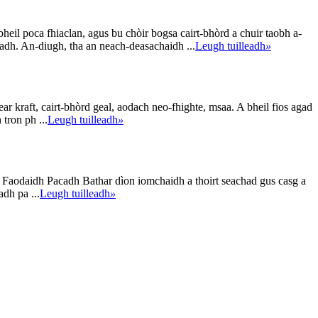
heil poca fhiaclan, agus bu chòir bogsa cairt-bhòrd a chuir taobh a-
ladh. An-diugh, tha an neach-deasachaidh ...
Leugh tuilleadh
»
ar kraft, cairt-bhòrd geal, aodach neo-fhighte, msaa. A bheil fios agad
 ​​​​ph ...
Leugh tuilleadh
»
aa. Faodaidh Pacadh Bathar dìon iomchaidh a thoirt seachad gus casg a
adh pa ...
Leugh tuilleadh
»