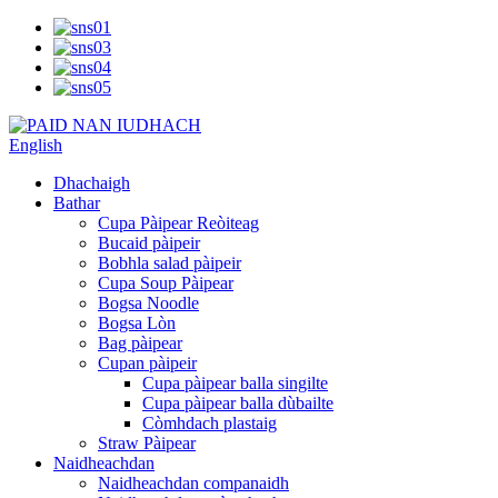
English
Dhachaigh
Bathar
Cupa Pàipear Reòiteag
Bucaid pàipeir
Bobhla salad pàipeir
Cupa Soup Pàipear
Bogsa Noodle
Bogsa Lòn
Bag pàipear
Cupan pàipeir
Cupa pàipear balla singilte
Cupa pàipear balla dùbailte
Còmhdach plastaig
Straw Pàipear
Naidheachdan
Naidheachdan companaidh