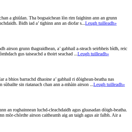
chan a ghiùlan. Tha bogsaichean lòn rim faighinn ann an grunn
achdaidh. Bidh iad a’ tighinn ann an diofar s...
Leugh tuilleadh
»
 airson grunn thagraidhean, a’ gabhail a-steach seirbheis bìdh, reic
òmhdach gus taiseachd a thoirt seachad ...
Leugh tuilleadh
»
Mar a bhios barrachd dhaoine a’ gabhail ri dòighean-beatha nas
n sùbailte sin riatanach chan ann a-mhàin airson ...
Leugh tuilleadh
»
n ann an roghainnean luchd-cleachdaidh agus gluasadan dòigh-beatha.
nn mòr-chòrdte airson caitheamh aig an taigh agus air falbh. Air a