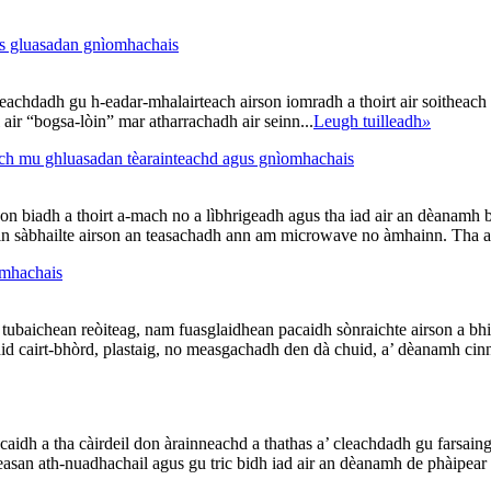
us gluasadan gnìomhachais
leachdadh gu h-eadar-mhalairteach airson iomradh a thoirt air soitheach
l air “bogsa-lòin” mar atharrachadh air seinn...
Leugh tuilleadh
»
ich mu ghluasadan tèarainteachd agus gnìomhachais
n biadh a thoirt a-mach no a lìbhrigeadh agus tha iad air an dèanamh bho
n sàbhailte airson an teasachadh ann am microwave no àmhainn. Tha am f
omhachais
 tubaichean reòiteag, nam fuasglaidhean pacaidh sònraichte airson a bhith 
thid cairt-bhòrd, plastaig, no measgachadh den dà chuid, a’ dèanamh cin
idh a tha càirdeil don àrainneachd a thathas a’ cleachdadh gu farsaing 
asan ath-nuadhachail agus gu tric bidh iad air an dèanamh de phàipear 