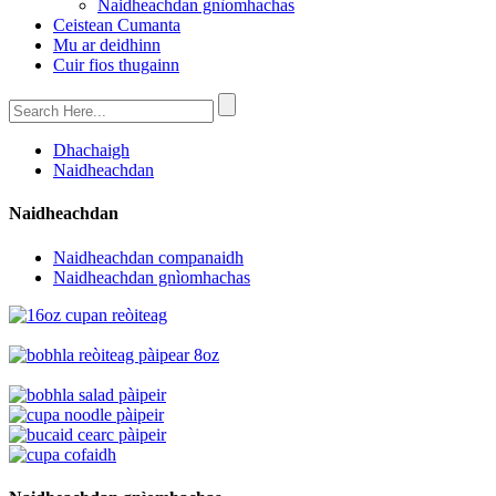
Naidheachdan gnìomhachas
Ceistean Cumanta
Mu ar deidhinn
Cuir fios thugainn
Dhachaigh
Naidheachdan
Naidheachdan
Naidheachdan companaidh
Naidheachdan gnìomhachas