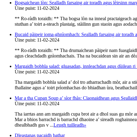
Bogsaichean lòn: Sealladh farsaing air toradh agus lèirsinn mar
Ùine puist: 11-02-2024
** Ro-ràdh toraidh: ** Tha bogsa lòn na inneal practaigeach a
stuthan a’ toirt a-steach plastaig, stàilinn gun staoin agus aoda
Bucaid pàipeir ioma-ghnìomhach: Sealladh farsaing air toradh 
Ùine puist: 11-02-2024
** Ro-ràdh toraidh: ** Tha drumaichean pàipeir nam fuasglaidhe
agus cleachdadh gnìomhachais. Tha na bucaidean sin air an dèan
Margaidh bobhla salad: gluasadan, innleachdan agus dùilean ri
Ùine puist: 11-02-2024
Tha margaidh bobhla salad a’ dol tro atharrachadh mòr, air a st
fhallaine agus a’ toirt prìomhachas do bhiadhan ùra, beathachail,
Mar a tha Cupan Soup a’ sìor fhàs: Claonaidhean agus Seallai
Ùine puist: 11-02-2024
Tha iarrtas ann am margaidh cupa brot air a dhol suas gu mòr 
Mar a bhios barrachd is barrachd dhaoine a’ sireadh roghainnean
dhealbhadh gus v ...
Leugh tuilleadh
»
Dleastanas pacaidh bathar