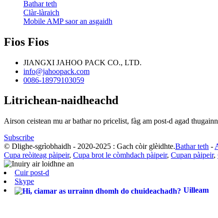
Bathar teth
Clàr-làraich
Mobile AMP saor an asgaidh
Fios Fios
JIANGXI JAHOO PACK CO., LTD.
info@jahoopack.com
0086-18979103059
Litrichean-naidheachd
Airson ceistean mu ar bathar no pricelist, fàg am post-d agad thugainn
Subscribe
© Dlighe-sgrìobhaidh - 2020-2025 : Gach còir glèidhte.
Bathar teth
-
A
Cupa reòiteag pàipeir
,
Cupa brot le còmhdach pàipeir
,
Cupan pàipeir
,
Cuir post-d
Skype
Uilleam