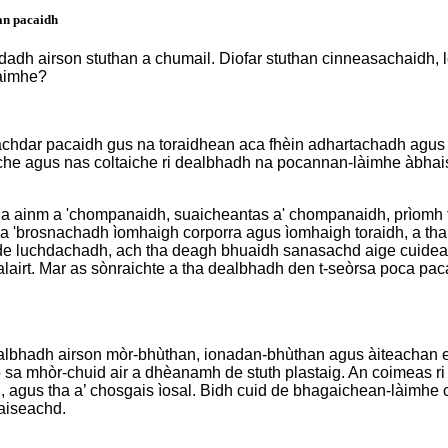
an pacaidh
dh airson stuthan a chumail. Diofar stuthan cinneasachaidh, lei
làimhe?
uachdar pacaidh gus na toraidhean aca fhèin adhartachadh agus 
che agus nas coltaiche ri dealbhadh na pocannan-làimhe àbhaist
 Tha ainm a 'chompanaidh, suaicheantas a' chompanaidh, prìom
h a 'brosnachadh ìomhaigh corporra agus ìomhaigh toraidh, a th
n de luchdachadh, ach tha deagh bhuaidh sanasachd aige cuide
rt. Mar as sònraichte a tha dealbhadh den t-seòrsa poca pacai
albhadh airson mòr-bhùthan, ionadan-bhùthan agus àiteachan ei
a mhòr-chuid air a dhèanamh de stuth plastaig. An coimeas ri b
il, agus tha a’ chosgais ìosal. Bidh cuid de bhagaichean-làimhe
aiseachd.