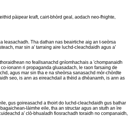
thid pàipear kraft, cairt-bhòrd geal, aodach neo-fhighte,
a leasachadh. Tha dathan nas beairtiche aig an t-seòrsa
each, mar sin a’ tarraing aire luchd-cleachdaidh agus a’
h thoraidhean no feallsanachd gnìomhachais a 'chompanaidh
a co-ionann ri propaganda gluasadach, le raon farsaing de
achd, agus mar sin tha e na sheòrsa sanasachd mòr-chòrdte
dh seo, is ann as eireachdail a thèid a dhèanamh, is ann as
le, gus goireasachd a thoirt do luchd-cleachdaidh gus bathar
agaichean-làimhe eile, tha an structar agus an stuth an ìre
 cuideachd a’ clò-bhualadh fiosrachadh toraidh no companaidh,