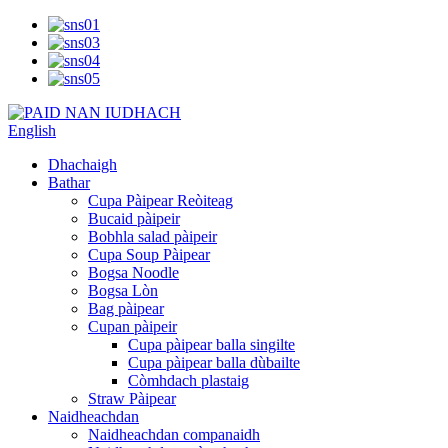
English
Dhachaigh
Bathar
Cupa Pàipear Reòiteag
Bucaid pàipeir
Bobhla salad pàipeir
Cupa Soup Pàipear
Bogsa Noodle
Bogsa Lòn
Bag pàipear
Cupan pàipeir
Cupa pàipear balla singilte
Cupa pàipear balla dùbailte
Còmhdach plastaig
Straw Pàipear
Naidheachdan
Naidheachdan companaidh