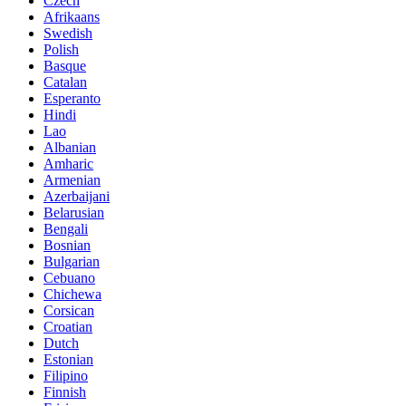
Czech
Afrikaans
Swedish
Polish
Basque
Catalan
Esperanto
Hindi
Lao
Albanian
Amharic
Armenian
Azerbaijani
Belarusian
Bengali
Bosnian
Bulgarian
Cebuano
Chichewa
Corsican
Croatian
Dutch
Estonian
Filipino
Finnish