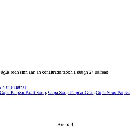
 agus bidh sinn ann an conaltradh taobh a-staigh 24 uairean.
 h-uile Bathar
Cupa Pàipear Kraft Soup
,
Cupa Soup Pàipear Geal
,
Cupa Soup Pàipea
Android