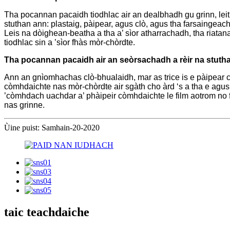
Tha pocannan pacaidh tiodhlac air an dealbhadh gu grinn, leit
stuthan ann: plastaig, pàipear, agus clò, agus tha farsaingea
Leis na dòighean-beatha a tha a’ sìor atharrachadh, tha riat
tiodhlac sin a ’sìor fhàs mòr-chòrdte.
Tha pocannan pacaidh air an seòrsachadh a rèir na stuth
Ann an gnìomhachas clò-bhualaidh, mar as trice is e pàipear 
còmhdaichte nas mòr-chòrdte air sgàth cho àrd ‘s a tha e agu
’còmhdach uachdar a’ phàipeir còmhdaichte le film aotrom no
nas grinne.
Ùine puist: Samhain-20-2020
taic teachdaiche