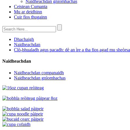
Naidheachdan gnìomhachas
Ceistean Cumanta
Mu ar deidhinn
Cuir fios thugainn
Dhachaigh
Naidheachdan
Clò-bhualadh agus pacadh: dè an ìre a tha fios agad mu sheòr
Naidheachdan
Naidheachdan companaidh
Naidheachdan gnìomhachas