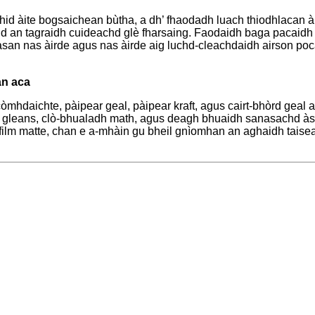
hid àite bogsaichean bùtha, a dh’ fhaodadh luach thiodhlacan à
chd an tagraidh cuideachd glè fharsaing. Faodaidh baga pacaidh 
anasan nas àirde agus nas àirde aig luchd-cleachdaidh airson p
an aca
còmhdaichte, pàipear geal, pàipear kraft, agus cairt-bhòrd gea
s gleans, clò-bhualadh math, agus deagh bhuaidh sanasachd às d
 film matte, chan e a-mhàin gu bheil gnìomhan an aghaidh tai