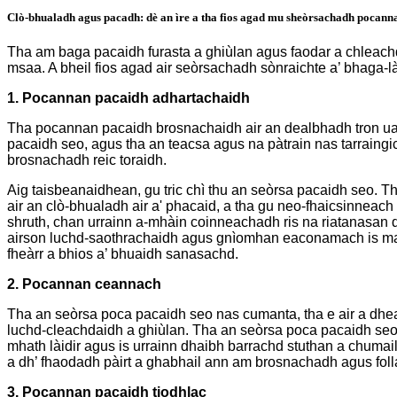
Clò-bhualadh agus pacadh: dè an ìre a tha fios agad mu sheòrsachadh pocann
Tha am baga pacaidh furasta a ghiùlan agus faodar a chleachda
msaa. A bheil fios agad air seòrsachadh sònraichte a’ bhaga-
1. Pocannan pacaidh adhartachaidh
Tha pocannan pacaidh brosnachaidh air an dealbhadh tron ​​​​
pacaidh seo, agus tha an teacsa agus na pàtrain nas tarraingi
brosnachadh reic toraidh.
Aig taisbeanaidhean, gu tric chì thu an seòrsa pacaidh seo.
air an clò-bhualadh air a' phacaid, a tha gu neo-fhaicsinneac
shruth, chan urrainn a-mhàin coinneachadh ris na riatanasa
airson luchd-saothrachaidh agus gnìomhan eaconamach is malai
fheàrr a bhios a’ bhuaidh sanasachd.
2. Pocannan ceannach
Tha an seòrsa poca pacaidh seo nas cumanta, tha e air a dhe
luchd-cleachdaidh a ghiùlan. Tha an seòrsa poca pacaidh seo s
mhath làidir agus is urrainn dhaibh barrachd stuthan a chuma
a dh’ fhaodadh pàirt a ghabhail ann am brosnachadh agus foll
3. Pocannan pacaidh tiodhlac