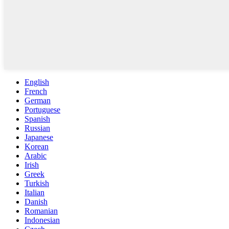
English
French
German
Portuguese
Spanish
Russian
Japanese
Korean
Arabic
Irish
Greek
Turkish
Italian
Danish
Romanian
Indonesian