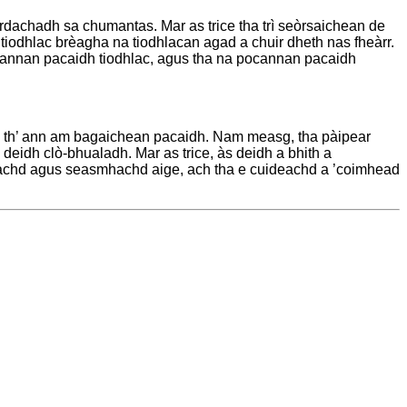
rdachadh sa chumantas. Mar as trice tha trì seòrsaichean de
tiodhlac brèagha na tiodhlacan agad a chuir dheth nas fheàrr.
ocannan pacaidh tiodhlac, agus tha na pocannan pacaidh
l a th’ ann am bagaichean pacaidh. Nam measg, tha pàipear
eidh clò-bhualadh. Mar as trice, às deidh a bhith a
seachd agus seasmhachd aige, ach tha e cuideachd a ’coimhead