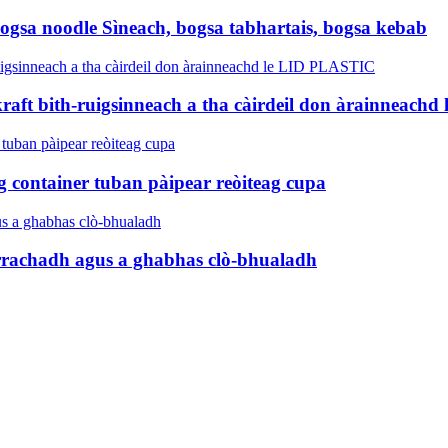
bogsa noodle Sìneach, bogsa tabhartais, bogsa kebab
aft bith-ruigsinneach a tha càirdeil don àrainneach
g container tuban pàipear reòiteag cupa
rrachadh agus a ghabhas clò-bhualadh