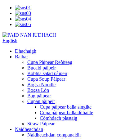
English
Dhachaigh
Bathar
Cupa Pàipear Reòiteag
Bucaid pàipeir
Bobhla salad pàipeir
Cupa Soup Pàipear
Bogsa Noodle
Bogsa Lòn
Bag pàipear
Cupan pàipeir
Cupa pàipear balla singilte
Cupa pàipear balla dùbailte
Còmhdach plastaig
Straw Pàipear
Naidheachdan
Naidheachdan companaidh