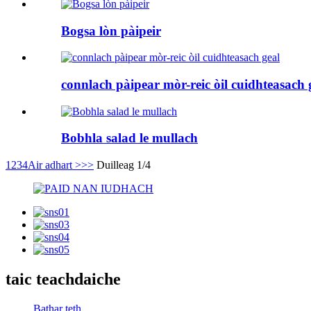
Bogsa lòn pàipeir
connlach pàipear mòr-reic òil cuidhteasach 
Bobhla salad le mullach
1
2
3
4
Air adhart >
>>
Duilleag 1/4
taic teachdaiche
Bathar teth