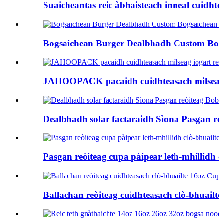
Suaicheantas reic àbhaisteach inneal cuidh
Bogsaichean Burger Dealbhadh Custom Bogs
JAHOOPACK pacaidh cuidhteasach milseag i
Dealbhadh solar factaraidh Sìona Pasgan r
Pasgan reòiteag cupa pàipear leth-mhillidh 
Ballachan reòiteag cuidhteasach clò-bhuail