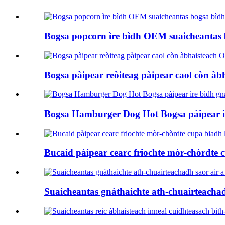
Bogsa popcorn ìre bìdh OEM suaicheantas bo
Bogsa pàipear reòiteag pàipear caol còn 
Bogsa Hamburger Dog Hot Bogsa pàipear ìre
Bucaid pàipear cearc friochte mòr-chòrdte c
Suaicheantas gnàthaichte ath-chuairteach