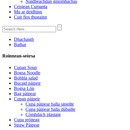
Naidheachdan gnìomhachas
Ceistean Cumanta
Mu ar deidhinn
Cuir fios thugainn
Dhachaigh
Bathar
Roinnean-seòrsa
Cupan Soup
Bogsa Noodle
Bobhla salad
Bucaid pàipeir
Bogsa Lòn
Bag pàipear
Cupan pàipeir
Cupa pàipear balla singilte
Cupa pàipear balla dùbailte
Còmhdach plastaig
Cupa reòiteag
Straw Pàipear