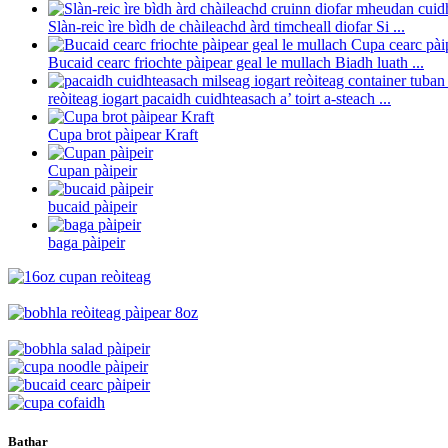
Slàn-reic ìre bìdh de chàileachd àrd timcheall diofar Si ...
Bucaid cearc friochte pàipear geal le mullach Biadh luath ...
reòiteag iogart pacaidh cuidhteasach a’ toirt a-steach ...
Cupa brot pàipear Kraft
Cupan pàipeir
bucaid pàipeir
baga pàipeir
Bathar