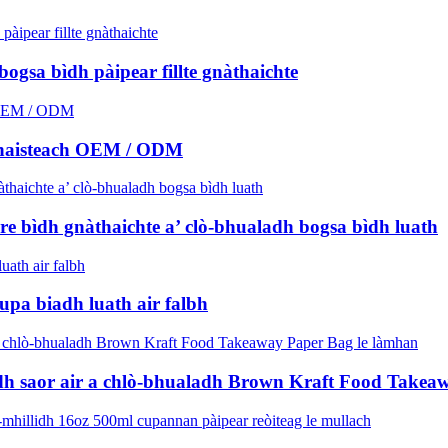
gsa bìdh pàipear fillte gnàthaichte
àbhaisteach OEM / ODM
 bìdh gnàthaichte a’ clò-bhualadh bogsa bìdh luath
upa biadh luath air falbh
adh saor air a chlò-bhualadh Brown Kraft Food Takea