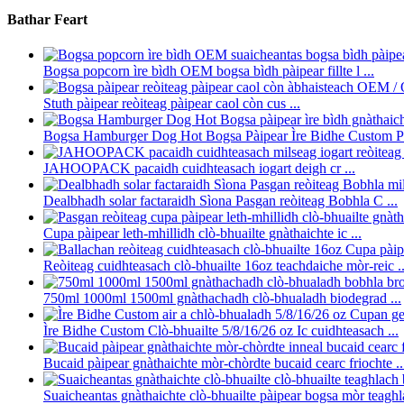
Bathar Feart
Bogsa popcorn ìre bìdh OEM bogsa bìdh pàipear fillte l ...
Stuth pàipear reòiteag pàipear caol còn cus ...
Bogsa Hamburger Dog Hot Bogsa Pàipear Ìre Bidhe Custom Pr
JAHOOPACK pacaidh cuidhteasach iogart deigh cr ...
Dealbhadh solar factaraidh Sìona Pasgan reòiteag Bobhla C ...
Cupa pàipear leth-mhillidh clò-bhuailte gnàthaichte ic ...
Reòiteag cuidhteasach clò-bhuailte 16oz teachdaiche mòr-reic ..
750ml 1000ml 1500ml gnàthachadh clò-bhualadh biodegrad ...
Ìre Bidhe Custom Clò-bhuailte 5/8/16/26 oz Ic cuidhteasach ...
Bucaid pàipear gnàthaichte mòr-chòrdte bucaid cearc friochte ..
Suaicheantas gnàthaichte clò-bhuailte pàipear bogsa mòr teaghla