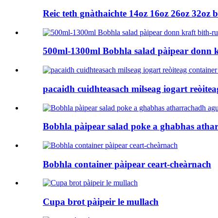
Reic teth gnàthaichte 14oz 16oz 26oz 32oz 
500ml-1300ml Bobhla salad pàipear donn kr
pacaidh cuidhteasach milseag iogart reòitea
Bobhla pàipear salad poke a ghabhas atha
Bobhla container pàipear ceart-cheàrnach
Cupa brot pàipeir le mullach