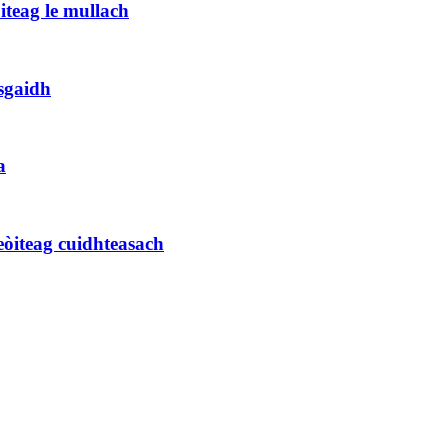
iteag le mullach
sgaidh
a
eòiteag cuidhteasach