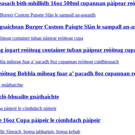
teasach bith-mhillidh 16oz 500ml cupannan pàipear reò
aichean Burger Custom Paisgte Slàn le sampall an-a
ogart reòiteag container tuban pàipear reòiteag cup
eòiteag Bobhla milseag fuar a’ pacadh 8oz cupannan r
clò-bhuailte gnàthaichte
te 16oz Cupa pàipeir le còmhdach pàipeir