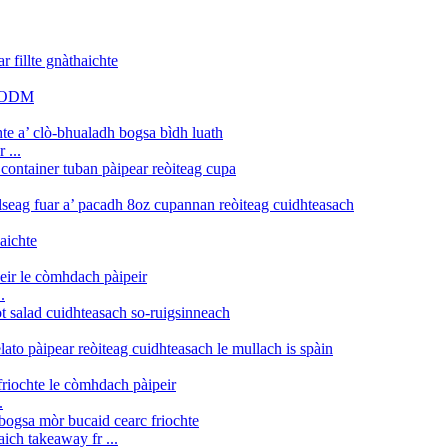
 ...
.
.
ich takeaway fr ...