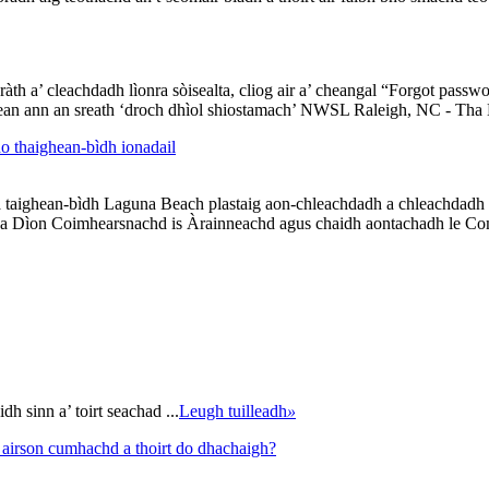
h a’ cleachdadh lìonra sòisealta, cliog air a’ cheangal “Forgot passwo
airean ann an sreath ‘droch dhìol shiostamach’ NWSL Raleigh, NC - Th
o thaighean-bìdh ionadail
dha taighean-bìdh Laguna Beach plastaig aon-chleachdadh a chleachdadh 
lana Dìon Coimhearsnachd is Àrainneachd agus chaidh aontachadh le Comh
h sinn a’ toirt seachad ...
Leugh tuilleadh
»
r airson cumhachd a thoirt do dhachaigh?