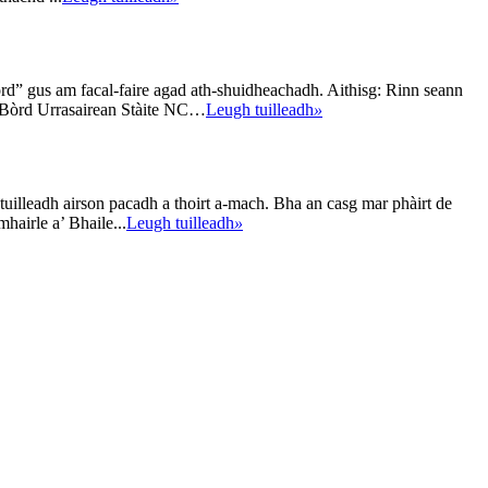
rd” gus am facal-faire agad ath-shuidheachadh. Aithisg: Rinn seann
a Bòrd Urrasairean Stàite NC…
Leugh tuilleadh
»
tuilleadh airson pacadh a thoirt a-mach. Bha an casg mar phàirt de
airle a’ Bhaile...
Leugh tuilleadh
»