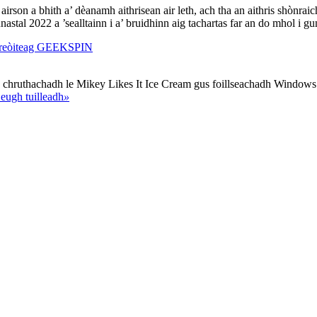
rson a bhith a’ dèanamh aithrisean air leth, ach tha an aithris shònrai
al 2022 a ’sealltainn i a’ bruidhinn aig tachartas far an do mhol i gun d
1 reòiteag GEEKSPIN
 a chruthachadh le Mikey Likes It Ice Cream gus foillseachadh Window
eugh tuilleadh
»