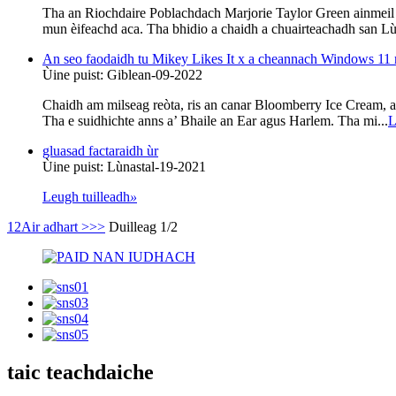
Tha an Riochdaire Poblachdach Marjorie Taylor Green ainmeil ai
mun èifeachd aca. Tha bhidio a chaidh a chuairteachadh san Lùnast
An seo faodaidh tu Mikey Likes It x a cheannach Windows 1
Ùine puist: Giblean-09-2022
Chaidh am milseag reòta, ris an canar Bloomberry Ice Cream,
Tha e suidhichte anns a’ Bhaile an Ear agus Harlem. Tha mi...
L
gluasad factaraidh ùr
Ùine puist: Lùnastal-19-2021
Leugh tuilleadh
»
1
2
Air adhart >
>>
Duilleag 1/2
taic teachdaiche