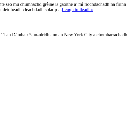
chte seo mu chumhachd grèine is gaoithe a’ mì-riochdachadh na fìrinn
eidheadh ​​​​cleachdadh solar p ...
Leugh tuilleadh
»
s 11 an Dàmhair 5 an-uiridh ann an New York City a chomharrachadh.