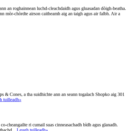
n ann an roghainnean luchd-cleachdaidh agus gluasadan dòigh-beatha.
nn mòr-chòrdte airson caitheamh aig an taigh agus air falbh. Air a
ups & Cones, a tha suidhichte ann an seann togalach Shopko aig 301
 tuilleadh
»
n co-cheangailte ri cumail suas cinneasachadh bìdh agus glanadh.
thachd ...
Leugh tuilleadh
»