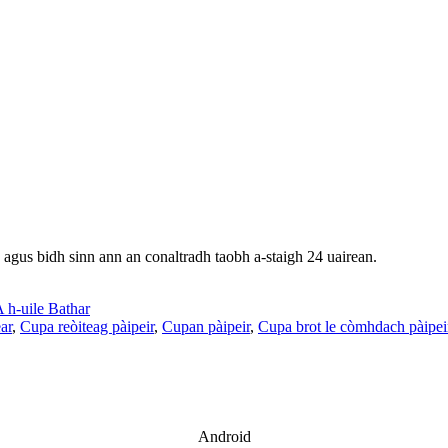
 agus bidh sinn ann an conaltradh taobh a-staigh 24 uairean.
 h-uile Bathar
ar
,
Cupa reòiteag pàipeir
,
Cupan pàipeir
,
Cupa brot le còmhdach pàipei
Android