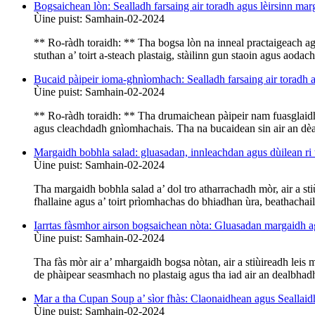
Bogsaichean lòn: Sealladh farsaing air toradh agus lèirsinn mar
Ùine puist: Samhain-02-2024
** Ro-ràdh toraidh: ** Tha bogsa lòn na inneal practaigeach a
stuthan a’ toirt a-steach plastaig, stàilinn gun staoin agus aoda
Bucaid pàipeir ioma-ghnìomhach: Sealladh farsaing air toradh 
Ùine puist: Samhain-02-2024
** Ro-ràdh toraidh: ** Tha drumaichean pàipeir nam fuasglaidhe
agus cleachdadh gnìomhachais. Tha na bucaidean sin air an dèan
Margaidh bobhla salad: gluasadan, innleachdan agus dùilean ri
Ùine puist: Samhain-02-2024
Tha margaidh bobhla salad a’ dol tro atharrachadh mòr, air a st
fhallaine agus a’ toirt prìomhachas do bhiadhan ùra, beathachail,
Iarrtas fàsmhor airson bogsaichean nòta: Gluasadan margaidh ag
Ùine puist: Samhain-02-2024
Tha fàs mòr air a’ mhargaidh bogsa nòtan, air a stiùireadh leis 
de phàipear seasmhach no plastaig agus tha iad air an dealbha
Mar a tha Cupan Soup a’ sìor fhàs: Claonaidhean agus Seallai
Ùine puist: Samhain-02-2024