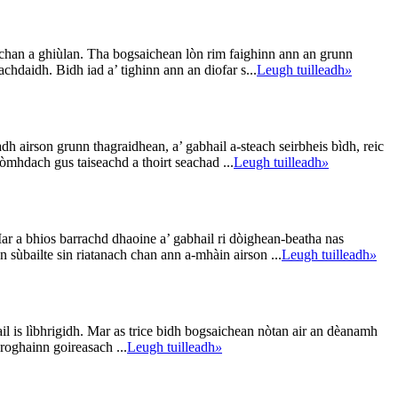
chan a ghiùlan. Tha bogsaichean lòn rim faighinn ann an grunn
achdaidh. Bidh iad a’ tighinn ann an diofar s...
Leugh tuilleadh
»
 airson grunn thagraidhean, a’ gabhail a-steach seirbheis bìdh, reic
òmhdach gus taiseachd a thoirt seachad ...
Leugh tuilleadh
»
Mar a bhios barrachd dhaoine a’ gabhail ri dòighean-beatha nas
n sùbailte sin riatanach chan ann a-mhàin airson ...
Leugh tuilleadh
»
ail is lìbhrigidh. Mar as trice bidh bogsaichean nòtan air an dèanamh
oghainn goireasach ...
Leugh tuilleadh
»