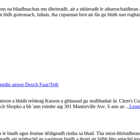
anns na bliadhnachan mu dheireadh, air a stiùireadh le atharrachaidhea
 bìdh goireasach, fallain, tha cupannan brot air fàs gu bhith nan roghai
ngilte airson Deoch Fuar/Teth
irson a bhùth reòiteag Kasson a ghluasad gu sealbhadair ùr. Clem's C
ch Shopko a bh 'ann roimhe aig 301 Mantorville Ave. S ann an ...
Leugh
lan le biadh agus feumar dèiligeadh riutha sa bhad. Tha mion-bhrisidhea
tòradh aig teòthachd an t-seòmair biadh a thoirt air falbh bho smachd teo