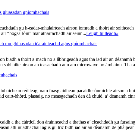
us gluasadan gnìomhachais
leachdadh gu h-eadar-mhalairteach airson iomradh a thoirt air soitheach
l air “bogsa-lòin” mar atharrachadh air seinn...
Leugh tuilleadh
»
ich mu ghluasadan tèarainteachd agus gnìomhachais
n biadh a thoirt a-mach no a lìbhrigeadh agus tha iad air an dèanamh bho
n sàbhailte airson an teasachadh ann am microwave no àmhainn. Tha am f
omhachais
 tubaichean reòiteag, nam fuasglaidhean pacaidh sònraichte airson a bhith 
thid cairt-bhòrd, plastaig, no measgachadh den dà chuid, a’ dèanamh cin
idh a tha càirdeil don àrainneachd a thathas a’ cleachdadh gu farsaing 
asan ath-nuadhachail agus gu tric bidh iad air an dèanamh de phàipear 