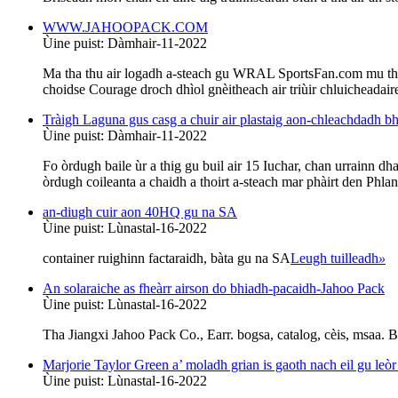
WWW.JAHOOPACK.COM
Ùine puist: Dàmhair-11-2022
Ma tha thu air logadh a-steach gu WRAL SportsFan.com mu thràt
choidse Courage droch dhìol gnèitheach air triùir chluichead
Tràigh Laguna gus casg a chuir air plastaig aon-chleachdadh bh
Ùine puist: Dàmhair-11-2022
Fo òrdugh baile ùr a thig gu buil air 15 Iuchar, chan urrainn 
òrdugh coileanta a chaidh a thoirt a-steach mar phàirt den Ph
an-diugh cuir aon 40HQ gu na SA
Ùine puist: Lùnastal-16-2022
container ruighinn factaraidh, bàta gu na SA
Leugh tuilleadh
»
An solaraiche as fheàrr airson do bhiadh-pacaidh-Jahoo Pack
Ùine puist: Lùnastal-16-2022
Tha Jiangxi Jahoo Pack Co., Earr. bogsa, catalog, cèis, msaa. Bid
Marjorie Taylor Green a’ moladh grian is gaoth nach eil gu leò
Ùine puist: Lùnastal-16-2022