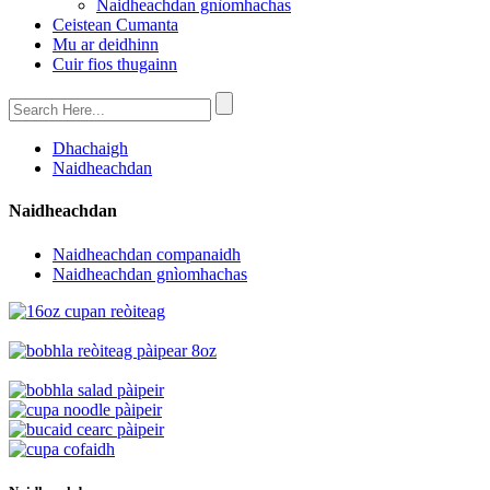
Naidheachdan gnìomhachas
Ceistean Cumanta
Mu ar deidhinn
Cuir fios thugainn
Dhachaigh
Naidheachdan
Naidheachdan
Naidheachdan companaidh
Naidheachdan gnìomhachas