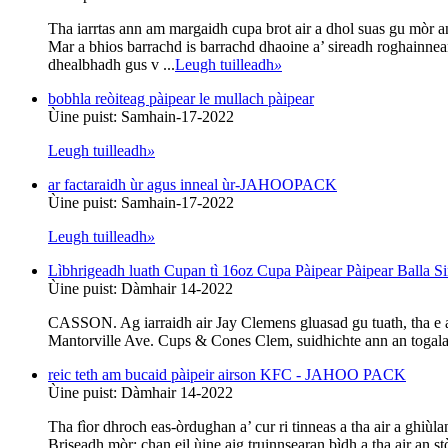
Tha iarrtas ann am margaidh cupa brot air a dhol suas gu mòr 
Mar a bhios barrachd is barrachd dhaoine a’ sireadh roghainnean
dhealbhadh gus v ...
Leugh tuilleadh
»
bobhla reòiteag pàipear le mullach pàipear
Ùine puist: Samhain-17-2022
Leugh tuilleadh
»
ar factaraidh ùr agus inneal ùr-JAHOOPACK
Ùine puist: Samhain-17-2022
Leugh tuilleadh
»
Lìbhrigeadh luath Cupan tì 16oz Cupa Pàipear Pàipear Balla Si
Ùine puist: Dàmhair 14-2022
CASSON. Ag iarraidh air Jay Clemens gluasad gu tuath, tha e a
Mantorville Ave. Cups & Cones Clem, suidhichte ann an togala
reic teth am bucaid pàipeir airson KFC - JAHOO PACK
Ùine puist: Dàmhair 14-2022
Tha fìor dhroch eas-òrdughan a’ cur ri tinneas a tha air a ghiù
Briseadh mòr: chan eil ùine aig truinnsearan bìdh a tha air an s