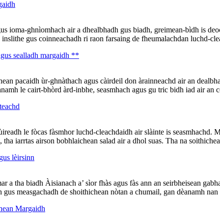
gaidh
gus ioma-ghnìomhach air a dhealbhadh gus biadh, greimean-bìdh is deo
ch inslithe gus coinneachadh ri raon farsaing de fheumalachdan luchd-cle
agus sealladh margaidh **
an pacaidh ùr-ghnàthach agus càirdeil don àrainneachd air an dealbhadh
amh le cairt-bhòrd àrd-inbhe, seasmhach agus gu tric bidh iad air an c
 teachd
iùireadh le fòcas fàsmhor luchd-cleachdaidh air slàinte is seasmhachd. 
 tha iarrtas airson bobhlaichean salad air a dhol suas. Tha na soithichea
us lèirsinn
mar a tha biadh Àisianach a’ sìor fhàs agus fàs ann an seirbheisean gabh
dh gus measgachadh de shoithichean nòtan a chumail, gan dèanamh nan r
dhean Margaidh