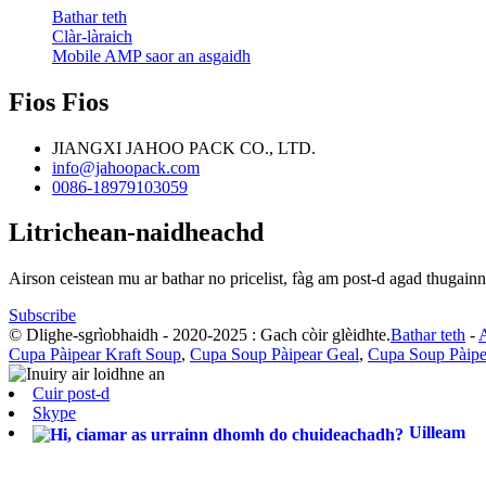
Bathar teth
Clàr-làraich
Mobile AMP saor an asgaidh
Fios Fios
JIANGXI JAHOO PACK CO., LTD.
info@jahoopack.com
0086-18979103059
Litrichean-naidheachd
Airson ceistean mu ar bathar no pricelist, fàg am post-d agad thugainn
Subscribe
© Dlighe-sgrìobhaidh - 2020-2025 : Gach còir glèidhte.
Bathar teth
-
A
Cupa Pàipear Kraft Soup
,
Cupa Soup Pàipear Geal
,
Cupa Soup Pàipe
Cuir post-d
Skype
Uilleam