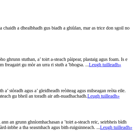
 a chaidh a dhealbhadh gus biadh a ghiùlan, mar as trice don sgoil no
 ghrunn stuthan, a’ toirt a-steach pàipear, plastaig agus foam. Is e
reagairt gu mòr an urra ri stuth a 'bhogsa. ...
Leugh tuilleadh
»
a’ stòradh agus a’ gleidheadh ​​​​reòiteag agus milseagan reòta eile.
nteach gu bheil an toradh air ath-nuadhachadh.
Leugh tuilleadh
»
ann an grunn ghnìomhachasan a ’toirt a-steach reic, seirbheis bìdh
àrd-inbhe a tha seasmhach agus bith-ruigsinneach. ...
Leugh tuilleadh
»