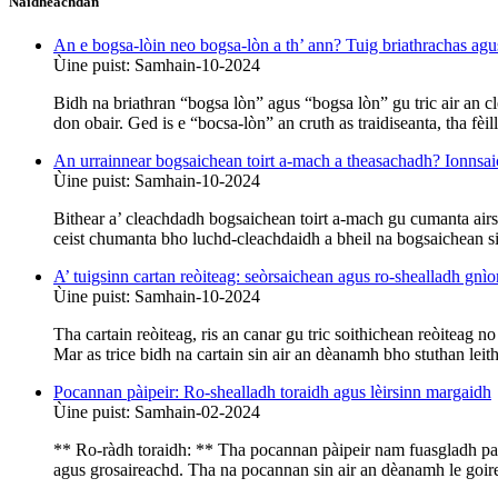
Naidheachdan
An e bogsa-lòin neo bogsa-lòn a th’ ann? Tuig briathrachas ag
Ùine puist: Samhain-10-2024
Bidh na briathran “bogsa lòn” agus “bogsa lòn” gu tric air an c
don obair. Ged is e “bocsa-lòn” an cruth as traidiseanta, tha fèil
An urrainnear bogsaichean toirt a-mach a theasachadh? Ionnsa
Ùine puist: Samhain-10-2024
Bithear a’ cleachdadh bogsaichean toirt a-mach gu cumanta airso
ceist chumanta bho luchd-cleachdaidh a bheil na bogsaichean si
A’ tuigsinn cartan reòiteag: seòrsaichean agus ro-shealladh gnì
Ùine puist: Samhain-10-2024
Tha cartain reòiteag, ris an canar gu tric soithichean reòiteag no
Mar as trice bidh na cartain sin air an dèanamh bho stuthan lei
Pocannan pàipeir: Ro-shealladh toraidh agus lèirsinn margaidh
Ùine puist: Samhain-02-2024
** Ro-ràdh toraidh: ** Tha pocannan pàipeir nam fuasgladh paca
agus grosaireachd. Tha na pocannan sin air an dèanamh le goire