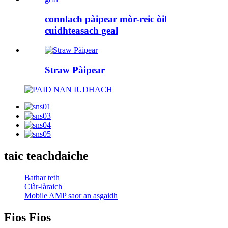
connlach pàipear mòr-reic òil
cuidhteasach geal
Straw Pàipear
taic teachdaiche
Bathar teth
Clàr-làraich
Mobile AMP saor an asgaidh
Fios Fios