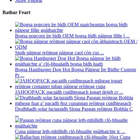
Straw Pàipear
Bathar Feart
Bogsa popcorn ìre bìdh OEM bogsa bìdh pàipear fillte l ...
Stuth pàipear reòiteag pàipear caol còn cus ...
Bogsa Hamburger Dog Hot Bogsa Pàipear Ìre Bidhe Custom
Pr ...
JAHOOPACK pacaidh cuidhteasach iogart deigh cr ...
Dealbhadh solar factaraidh Sìona Pasgan reòiteag Bobhla C
...
Cupa pàipear leth-mhillidh clò-bhuailte gnàthaichte ic ...