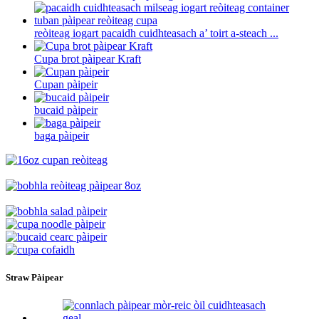
reòiteag iogart pacaidh cuidhteasach a’ toirt a-steach ...
Cupa brot pàipear Kraft
Cupan pàipeir
bucaid pàipeir
baga pàipeir
Straw Pàipear