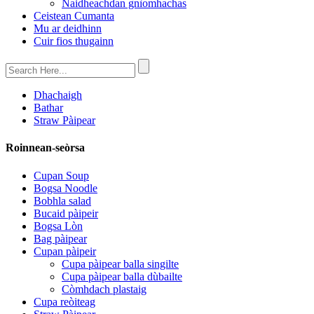
Naidheachdan gnìomhachas
Ceistean Cumanta
Mu ar deidhinn
Cuir fios thugainn
Dhachaigh
Bathar
Straw Pàipear
Roinnean-seòrsa
Cupan Soup
Bogsa Noodle
Bobhla salad
Bucaid pàipeir
Bogsa Lòn
Bag pàipear
Cupan pàipeir
Cupa pàipear balla singilte
Cupa pàipear balla dùbailte
Còmhdach plastaig
Cupa reòiteag