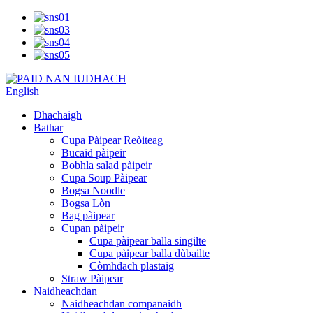
English
Dhachaigh
Bathar
Cupa Pàipear Reòiteag
Bucaid pàipeir
Bobhla salad pàipeir
Cupa Soup Pàipear
Bogsa Noodle
Bogsa Lòn
Bag pàipear
Cupan pàipeir
Cupa pàipear balla singilte
Cupa pàipear balla dùbailte
Còmhdach plastaig
Straw Pàipear
Naidheachdan
Naidheachdan companaidh