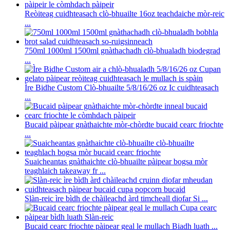
Reòiteag cuidhteasach clò-bhuailte 16oz teachdaiche mòr-reic
...
750ml 1000ml 1500ml gnàthachadh clò-bhualadh biodegrad
...
Ìre Bidhe Custom Clò-bhuailte 5/8/16/26 oz Ic cuidhteasach
...
Bucaid pàipear gnàthaichte mòr-chòrdte bucaid cearc friochte
...
Suaicheantas gnàthaichte clò-bhuailte pàipear bogsa mòr
teaghlaich takeaway fr ...
Slàn-reic ìre bìdh de chàileachd àrd timcheall diofar Si ...
Bucaid cearc friochte pàipear geal le mullach Biadh luath ...