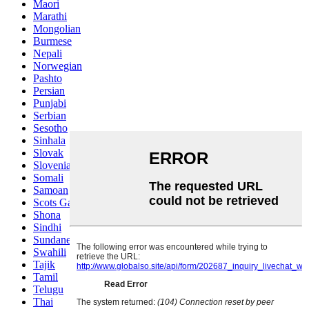
Maori
Marathi
Mongolian
Burmese
Nepali
Norwegian
Pashto
Persian
Punjabi
Serbian
Sesotho
Sinhala
Slovak
Slovenian
Somali
Samoan
Scots Gaelic
Shona
Sindhi
Sundanese
Swahili
Tajik
Tamil
Telugu
Thai