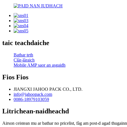
taic teachdaiche
Bathar teth
Clàr-làraich
Mobile AMP saor an asgaidh
Fios Fios
JIANGXI JAHOO PACK CO., LTD.
info@jahoopack.com
0086-18979103059
Litrichean-naidheachd
Airson ceistean mu ar bathar no pricelist, fàg am post-d agad thugainn