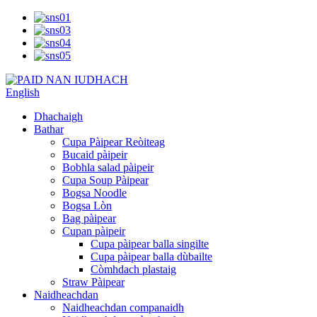
English
Dhachaigh
Bathar
Cupa Pàipear Reòiteag
Bucaid pàipeir
Bobhla salad pàipeir
Cupa Soup Pàipear
Bogsa Noodle
Bogsa Lòn
Bag pàipear
Cupan pàipeir
Cupa pàipear balla singilte
Cupa pàipear balla dùbailte
Còmhdach plastaig
Straw Pàipear
Naidheachdan
Naidheachdan companaidh