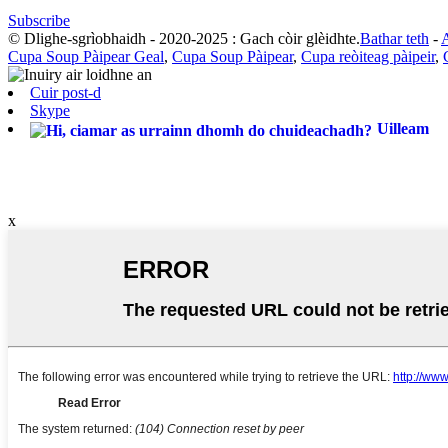
Subscribe
© Dlighe-sgrìobhaidh - 2020-2025 : Gach còir glèidhte.
Bathar teth
-
A
Cupa Soup Pàipear Geal
,
Cupa Soup Pàipear
,
Cupa reòiteag pàipeir
,
Cuir post-d
Skype
Uilleam
x