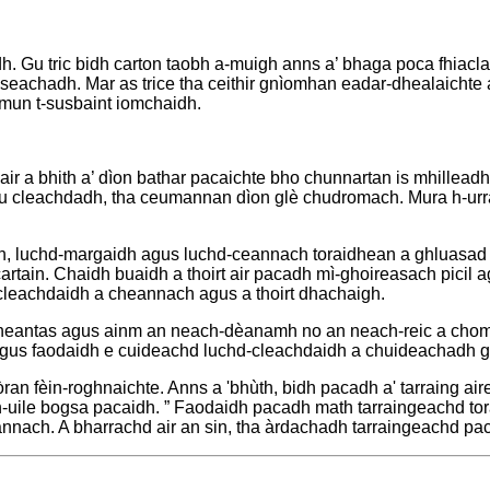
. Gu tric bidh carton taobh a-muigh anns a’ bhaga poca fhiacla
hseachadh. Mar as trice tha ceithir gnìomhan eadar-dhealaichte
mun t-susbaint iomchaidh.
air a bhith a’ dìon bathar pacaichte bho chunnartan is mhilleadh 
u cleachdadh, tha ceumannan dìon glè chudromach. Mura h-urra
, luchd-margaidh agus luchd-ceannach toraidhean a ghluasad bh
artain. Chaidh buaidh a thoirt air pacadh mì-ghoireasach picil a
cleachdaidh a cheannach agus a thoirt dhachaigh.
icheantas agus ainm an neach-dèanamh no an neach-reic a cho
agus faodaidh e cuideachd luchd-cleachdaidh a chuideachadh gus
òran fèin-roghnaichte. Anns a 'bhùth, bidh pacadh a' tarraing a
 h-uile bogsa pacaidh. ” Faodaidh pacadh math tarraingeachd to
ach. A bharrachd air an sin, tha àrdachadh tarraingeachd paca