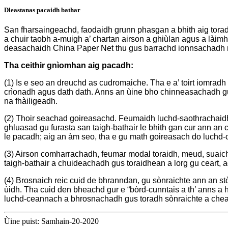
Dleastanas pacaidh bathar
San fharsaingeachd, faodaidh grunn phasgan a bhith aig toradh
a chuir taobh a-muigh a’ chartan airson a ghiùlan agus a làim
deasachaidh China Paper Net thu gus barrachd ionnsachadh 
Tha ceithir gnìomhan aig pacadh:
(1) Is e seo an dreuchd as cudromaiche. Tha e a’ toirt iomradh 
crìonadh agus dath dath. Anns an ùine bho chinneasachadh g
na fhàiligeadh.
(2) Thoir seachad goireasachd. Feumaidh luchd-saothrachaidh
ghluasad gu furasta san taigh-bathair le bhith gan cur ann an c
le pacadh; aig an àm seo, tha e gu math goireasach do luchd-
(3) Airson comharrachadh, feumar modal toraidh, meud, sua
taigh-bathair a chuideachadh gus toraidhean a lorg gu ceart, 
(4) Brosnaich reic cuid de bhranndan, gu sònraichte ann an st
ùidh. Tha cuid den bheachd gur e “bòrd-cunntais a th’ anns a
luchd-ceannach a bhrosnachadh gus toradh sònraichte a cheann
Ùine puist: Samhain-20-2020