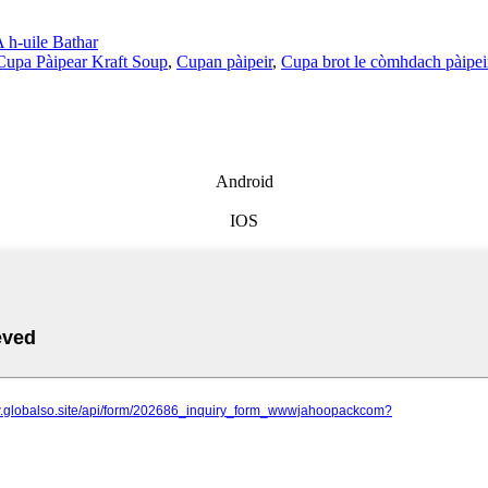
 h-uile Bathar
Cupa Pàipear Kraft Soup
,
Cupan pàipeir
,
Cupa brot le còmhdach pàipei
Android
IOS