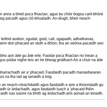
n anns a bheil poca fhiaclan, agus bu chòir bogsa cairt-bhòrd
 aig pacadh agus clò-bhualadh. An-diugh, bheir neach-
leithid aodion, sgudal, goid, call, sgapadh, adhaltranas,
inn don phacaid an stuth a dhìon, tha an seòrsa pacaidh seo
o aon àite gu àite eile. Faodar poca fhiaclan no ìnean a
gus pùdar nighe leis an ìre bheag gnàthach Air a chuir na àite
mharrachadh air a’ phacaid. Faodaidh pacadh manaidsearan
 na tha iad ag iarraidh a lorg.
ire an neach-cleachdaidh agus faodaidh e aire a thionndadh gu
radh ùr àrdachadh, agus faodaidh luach a ’phacaid fhèin
idh nas saoire na bhith ag àrdachadh prìs aonad an toraidh.