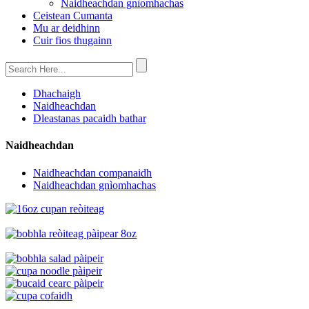
Naidheachdan gnìomhachas
Ceistean Cumanta
Mu ar deidhinn
Cuir fios thugainn
Dhachaigh
Naidheachdan
Dleastanas pacaidh bathar
Naidheachdan
Naidheachdan companaidh
Naidheachdan gnìomhachas