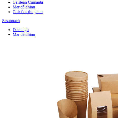
Ceistean Cumanta
Mar dèidhinn
Cuir fios thugainn
Sasannach
Dachaigh
Mar dèidhinn