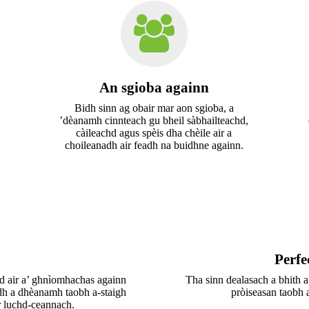
An sgioba againn
Bidh sinn ag obair mar aon sgioba, a
’dèanamh cinnteach gu bheil sàbhailteachd,
càileachd agus spèis dha chèile air a
choileanadh air feadh na buidhne againn.
Perfe
hd air a’ ghnìomhachas againn
Tha sinn dealasach a bhith a
aidh a dhèanamh taobh a-staigh
pròiseasan taobh 
r luchd-ceannach.