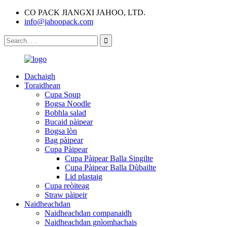
CO PACK JIANGXI JAHOO, LTD.
info@jahoopack.com
Dachaigh
Toraidhean
Cupa Soup
Bogsa Noodle
Bobhla salad
Bucaid pàipear
Bogsa lòn
Bag pàipear
Cupa Pàipear
Cupa Pàipear Balla Singilte
Cupa Pàipear Balla Dùbailte
Lid plastaig
Cupa reòiteag
Straw pàipeir
Naidheachdan
Naidheachdan companaidh
Naidheachdan gnìomhachais