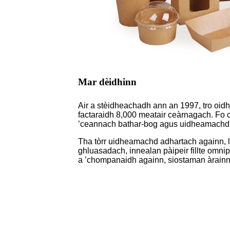
Mar dèidhinn
Air a stèidheachadh ann an 1997, tro oid
factaraidh 8,000 meatair ceàrnagach. Fo 
’ceannach bathar-bog agus uidheamachd ad
Tha tòrr uidheamachd adhartach againn, le
ghluasadach, innealan pàipeir fillte omn
a ’chompanaidh againn, siostaman àrain