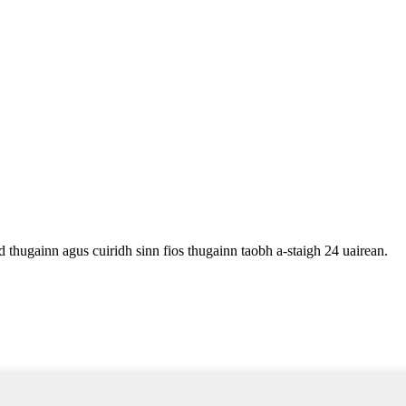
d thugainn agus cuiridh sinn fios thugainn taobh a-staigh 24 uairean.