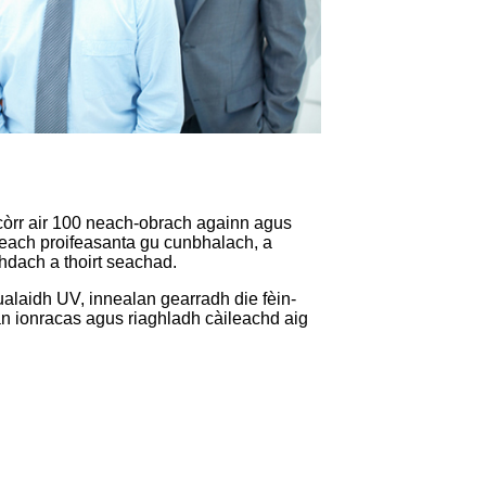
còrr air 100 neach-obrach againn agus
geach proifeasanta gu cunbhalach, a
hdach a thoirt seachad.
alaidh UV, innealan gearradh die fèin-
n ionracas agus riaghladh càileachd aig