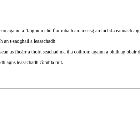
dhean againn a ’faighinn cliù fìor mhath am measg an luchd-ceannach aig a
 an t-saoghail a leasachadh.
ean as fheàrr a thoirt seachad ma tha cothrom againn a bhith ag obair d
dh agus leasachadh còmhla riut.