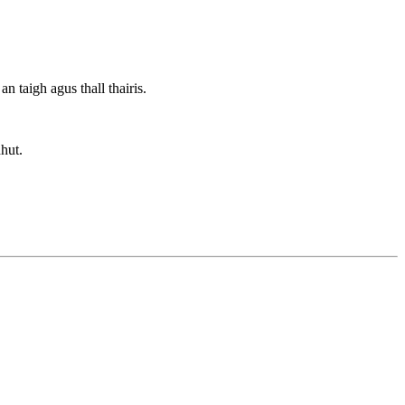
n taigh agus thall thairis.
hut.