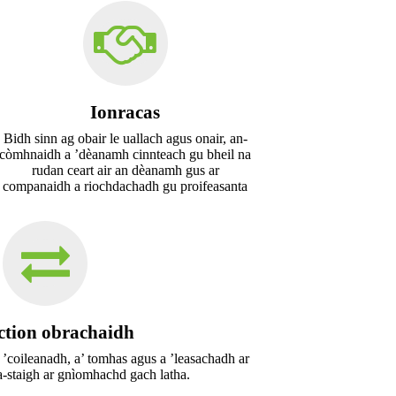
Ionracas
Bidh sinn ag obair le uallach agus onair, an-
còmhnaidh a ’dèanamh cinnteach gu bheil na
rudan ceart air an dèanamh gus ar
companaidh a riochdachadh gu proifeasanta
ction obrachaidh
 ’coileanadh, a’ tomhas agus a ’leasachadh ar
a-staigh ar gnìomhachd gach latha.