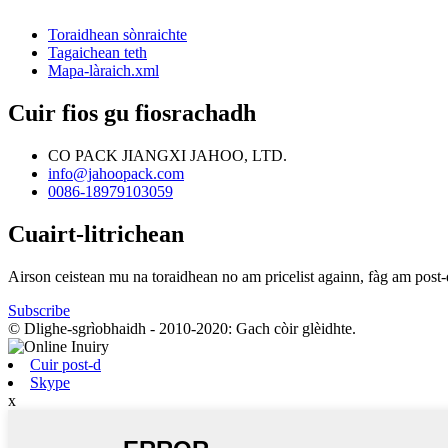
Toraidhean sònraichte
Tagaichean teth
Mapa-làraich.xml
Cuir fios gu fiosrachadh
CO PACK JIANGXI JAHOO, LTD.
info@jahoopack.com
0086-18979103059
Cuairt-litrichean
Airson ceistean mu na toraidhean no am pricelist againn, fàg am post-
Subscribe
© Dlighe-sgrìobhaidh - 2010-2020: Gach còir glèidhte.
Cuir post-d
Skype
x