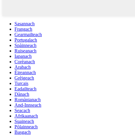
Sasannach
Frangach
Gearmailteach
Portugalach
Spàinneach
Ruiseanach
Iapanach
Corèanach
Arabach
Èireannach
Grèigeach
Turcais
Eadailteach
Dànach
Romànianach
And-Innseach
Seacach
Afrikaanach
Suaineach
Pòlainneach
Basgach