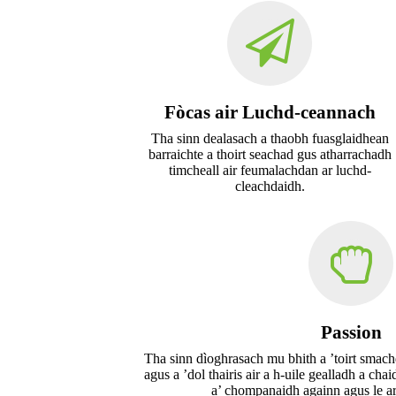
Fòcas air Luchd-ceannach
Tha sinn dealasach a thaobh fuasglaidhean
barraichte a thoirt seachad gus atharrachadh
timcheall air feumalachdan ar luchd-
cleachdaidh.
Passion
Tha sinn dìoghrasach mu bhith a ’toirt smac
agus a ’dol thairis air a h-uile gealladh a ch
a’ chompanaidh againn agus le a