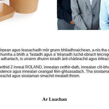
hirpean agus leasachadh mòr grunn bhliadhnaichean, a-nis tha 
chumha a bhith a ’fastadh agus a’ trèanadh luchd-obrach teicni
hartach, is urrainn dhuinn toradh àrd-chàileachd agus èifeac
ithid 2 inneal ROLAND, innealan ceithir-dath, innealan clò-bhu
ipotence agus innealan ceangail fèin-ghluasadach. Tha siostama
neachd agus siostaman smachd meatailt throm.
Ar Luachan