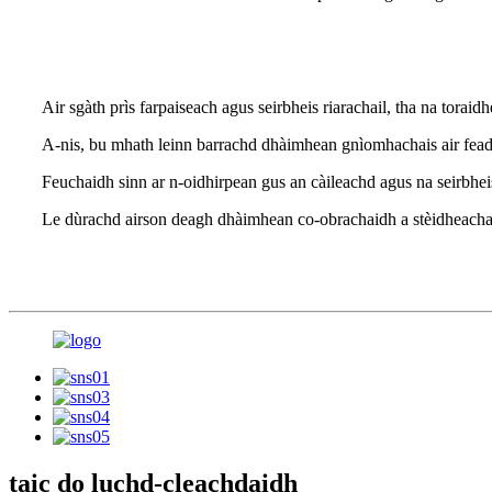
Air sgàth prìs farpaiseach agus seirbheis riarachail, tha na torai
A-nis, bu mhath leinn barrachd dhàimhean gnìomhachais air feadh
Feuchaidh sinn ar n-oidhirpean gus an càileachd agus na seirbheis
Le dùrachd airson deagh dhàimhean co-obrachaidh a stèidheacha
taic do luchd-cleachdaidh