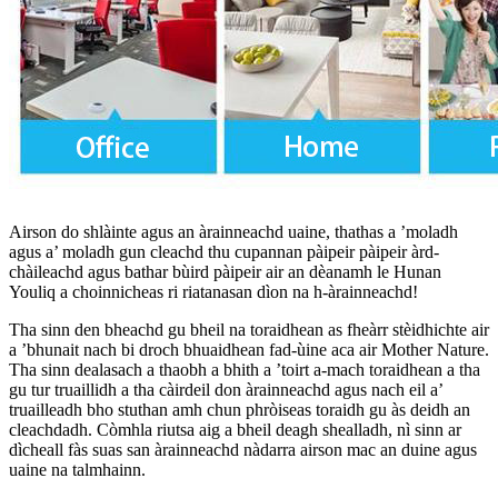
Airson do shlàinte agus an àrainneachd uaine, thathas a ’moladh
agus a’ moladh gun cleachd thu cupannan pàipeir pàipeir àrd-
chàileachd agus bathar bùird pàipeir air an dèanamh le Hunan
Youliq a choinnicheas ri riatanasan dìon na h-àrainneachd!
Tha sinn den bheachd gu bheil na toraidhean as fheàrr stèidhichte air
a ’bhunait nach bi droch bhuaidhean fad-ùine aca air Mother Nature.
Tha sinn dealasach a thaobh a bhith a ’toirt a-mach toraidhean a tha
gu tur truaillidh a tha càirdeil don àrainneachd agus nach eil a’
truailleadh bho stuthan amh chun phròiseas toraidh gu às deidh an
cleachdadh. Còmhla riutsa aig a bheil deagh shealladh, nì sinn ar
dìcheall fàs suas san àrainneachd nàdarra airson mac an duine agus
uaine na talmhainn.