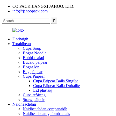
CO PACK JIANGXI JAHOO, LTD.
info@jahoopack.com
Dachaigh
Toraidhean
Cupa Soup
Bogsa Noodle
Bobhla salad
Bucaid pàipear
Bogsa lòn
Bag pàipear
Cupa Pàipear
Cupa Pàipear Balla Singilte
Cupa Pàipear Balla Dùbailte
Lid plastaig
Cupa reòiteag
Straw pàipeir
Naidheachdan
Naidheachdan companaidh
Naidheachdan gnìomhachais