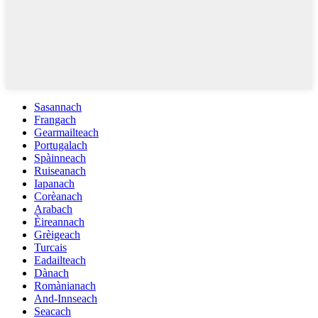
Sasannach
Frangach
Gearmailteach
Portugalach
Spàinneach
Ruiseanach
Iapanach
Corèanach
Arabach
Èireannach
Grèigeach
Turcais
Eadailteach
Dànach
Romànianach
And-Innseach
Seacach