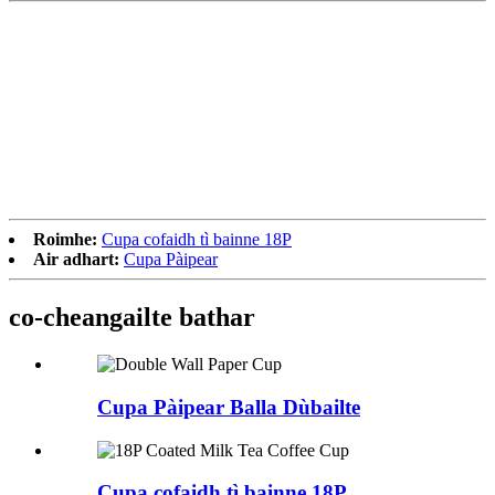
Roimhe:
Cupa cofaidh tì bainne 18P
Air adhart:
Cupa Pàipear
co-cheangailte
bathar
Cupa Pàipear Balla Dùbailte
Cupa cofaidh tì bainne 18P