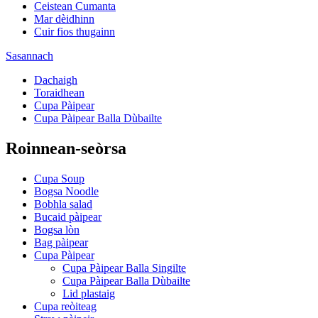
Ceistean Cumanta
Mar dèidhinn
Cuir fios thugainn
Sasannach
Dachaigh
Toraidhean
Cupa Pàipear
Cupa Pàipear Balla Dùbailte
Roinnean-seòrsa
Cupa Soup
Bogsa Noodle
Bobhla salad
Bucaid pàipear
Bogsa lòn
Bag pàipear
Cupa Pàipear
Cupa Pàipear Balla Singilte
Cupa Pàipear Balla Dùbailte
Lid plastaig
Cupa reòiteag