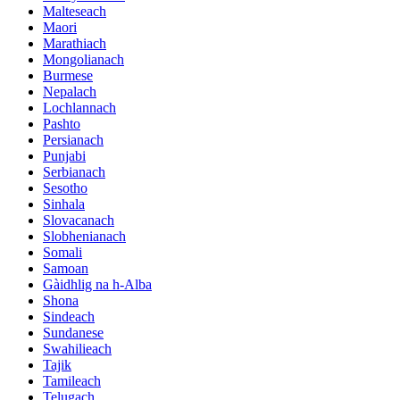
Malteseach
Maori
Marathiach
Mongolianach
Burmese
Nepalach
Lochlannach
Pashto
Persianach
Punjabi
Serbianach
Sesotho
Sinhala
Slovacanach
Slobhenianach
Somali
Samoan
Gàidhlig na h-Alba
Shona
Sindeach
Sundanese
Swahilieach
Tajik
Tamileach
Telugach