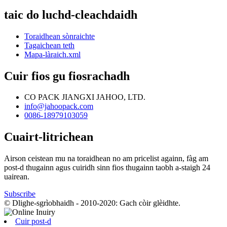
taic do luchd-cleachdaidh
Toraidhean sònraichte
Tagaichean teth
Mapa-làraich.xml
Cuir fios gu fiosrachadh
CO PACK JIANGXI JAHOO, LTD.
info@jahoopack.com
0086-18979103059
Cuairt-litrichean
Airson ceistean mu na toraidhean no am pricelist againn, fàg am
post-d thugainn agus cuiridh sinn fios thugainn taobh a-staigh 24
uairean.
Subscribe
© Dlighe-sgrìobhaidh - 2010-2020: Gach còir glèidhte.
Cuir post-d