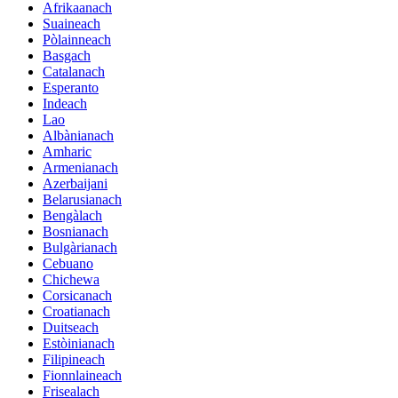
Afrikaanach
Suaineach
Pòlainneach
Basgach
Catalanach
Esperanto
Indeach
Lao
Albànianach
Amharic
Armenianach
Azerbaijani
Belarusianach
Bengàlach
Bosnianach
Bulgàrianach
Cebuano
Chichewa
Corsicanach
Croatianach
Duitseach
Estòinianach
Filipineach
Fionnlaineach
Frisealach