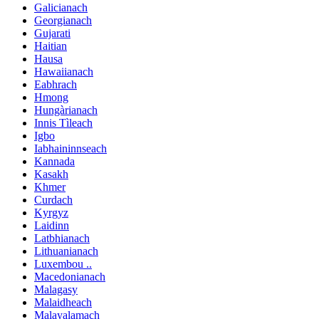
Galicianach
Georgianach
Gujarati
Haitian
Hausa
Hawaiianach
Eabhrach
Hmong
Hungàrianach
Innis Tìleach
Igbo
Iabhaininnseach
Kannada
Kasakh
Khmer
Curdach
Kyrgyz
Laidinn
Latbhianach
Lithuanianach
Luxembou ..
Macedonianach
Malagasy
Malaidheach
Malayalamach