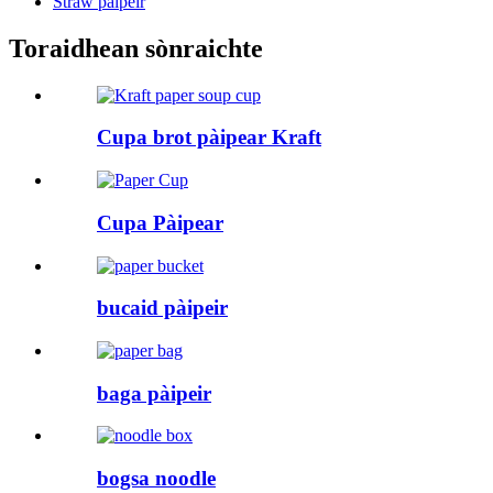
Straw pàipeir
Toraidhean sònraichte
Cupa brot pàipear Kraft
Cupa Pàipear
bucaid pàipeir
baga pàipeir
bogsa noodle