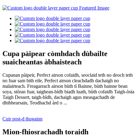
Cupa pàipear còmhdach dùbailte
suaicheantas àbhaisteach
Cupanan pàipeir, Perfect airson cofaidh, seoclaid teth no deoch teth
no fuar sam bith eile, Perfect airson cleachdadh dachaigh no
malairteach. Freagarrach airson bùth tì Bainne, bùth bainne bean
soya, stòran fuar, taighean-bìdh biadh luath, bùth cofaidh Taigh-òsta
Taigh Dessert, taigh-bìdh, dachaigh agus measgachadh de
dhibhearsain, Teodhachd àrd o ...
Cuir post-d thugainn
Mion-fhiosrachadh toraidh