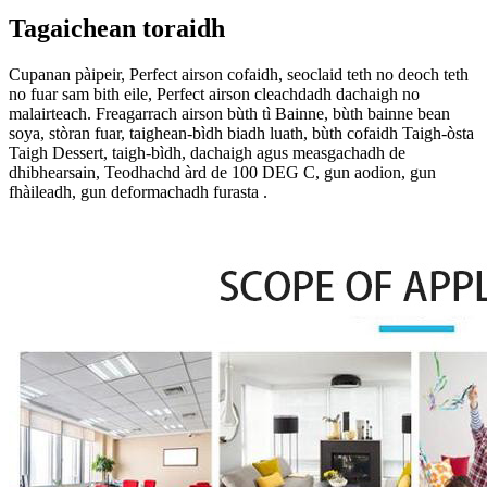
Tagaichean toraidh
Cupanan pàipeir, Perfect airson cofaidh, seoclaid teth no deoch teth
no fuar sam bith eile, Perfect airson cleachdadh dachaigh no
malairteach. Freagarrach airson bùth tì Bainne, bùth bainne bean
soya, stòran fuar, taighean-bìdh biadh luath, bùth cofaidh Taigh-òsta
Taigh Dessert, taigh-bìdh, dachaigh agus measgachadh de
dhibhearsain, Teodhachd àrd de 100 DEG C, gun aodion, gun
fhàileadh, gun deformachadh furasta .